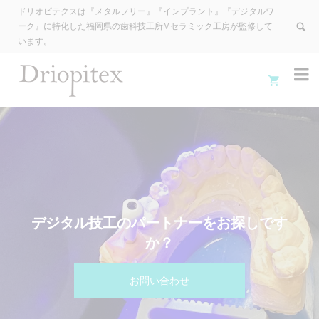
ドリオピテクスは『メタルフリー』『インプラント』『デジタルワ
ーク』に特化した福岡県の歯科技工所Mセラミック工房が監修して
います。


デジタル技工のパートナーをお探しです
か？
お問い合わせ