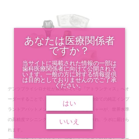
あなたは医療関係者
ですか？
当サイトに掲載された情報の一部は
歯科医療関係者に向けて公開されて
います。一般の方に対する情報提供
は目的としておりませんのでご了承
ください。
デンツプライシロナ社が展開している『アトランティス』へオ
ーダーすることで、デンツプライシロナ社の全ての純正インプ
はい
ラントアバットメントやスープラストラクチャーが、世界水準
の高精度マシニングセンタによりミリングされ、ラボに届けら
いいえ
れます。