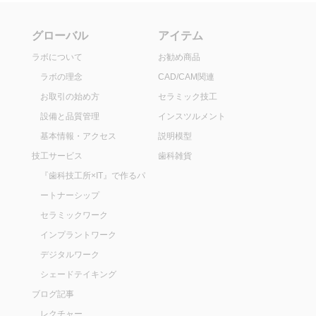
グローバル
アイテム
ラボについて
お勧め商品
ラボの理念
CAD/CAM関連
お取引の始め方
セラミック技工
設備と品質管理
インスツルメント
基本情報・アクセス
説明模型
技工サービス
歯科雑貨
『歯科技工所×IT』で作るパ
ートナーシップ
セラミックワーク
インプラントワーク
デジタルワーク
シェードテイキング
ブログ記事
レクチャー