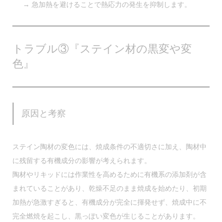
→ 急加熱を避けることで熱応力の発生を抑制します。
トラブル③『ステイン材の黒変や変
色』
原因と考察
ステイン陶材の変色には、
焼成条件の不適切さ
に加え、
陶材中
に残留する有機成分
の影響が考えられます。
陶材やリキッドには作業性を高めるために有機系の添加剤が含
まれていることがあり、
乾燥不足のまま焼成を始めたり、初期
加熱が急激すぎると、有機成分が完全に揮発せず、焼成中に不
完全燃焼を起こし、黒っぽい変色が生じることがあります。