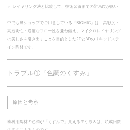
レイヤリング法と比較して、技術習得までの難易度が低い
中でも当ショップでご用意している『BIOMIC』は、
高彩度・
高透明性・適度なフロー性
を兼ね備え、マイクロレイヤリング
の美しさを引き出すことを目的とした2Dと3Dのリキッドステ
イン陶材です。
トラブル①『色調のくすみ』
原因と考察
歯科用陶材の色調が「くすんで」見える主な原因は、
焼成回数
の多さ
によるものです。