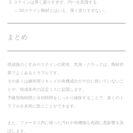
ステインは厚く盛りすぎず、均一を意識する
→ 3Dステイン陶材とはいえ、厚く塗りすぎない。
まとめ
焼成後のくすみやステインの変色、気泡・クラックは、陶材作
業でよくあるトラブルです。
その多くは
練和用リキッドの有機成分が十分に乾いていないこ
と
や、
焼成条件の設定ミス
に起因します。
予備加熱時間と冷却時間
をしっかり確保することで、多くのト
ラブルを未然に防ぐことができます。
また、
ファーネス内に残った汚れや有機物
も色調に悪影響を及
ぼします。