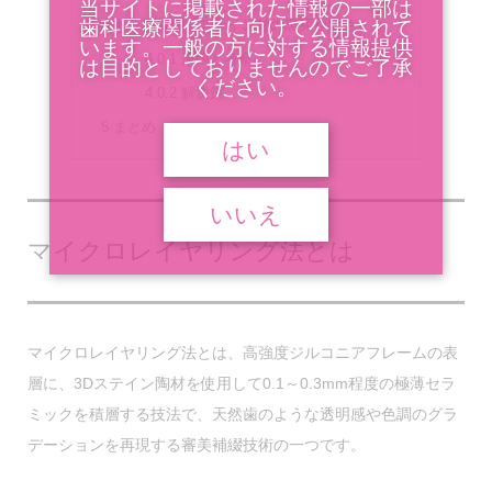
当サイトに掲載された情報の一部は
歯科医療関係者に向けて公開されて
4
トラブル③『ステイン材の黒変や変色』
います。一般の方に対する情報提供
4.0.1
原因と考察
は目的としておりませんのでご了承
ください。
4.0.2
解決策
5
まとめ
はい
いいえ
マイクロレイヤリング法とは
マイクロレイヤリング法とは、
高強度ジルコニアフレームの表
層に、3Dステイン陶材を使用して0.1～0.3mm程度の極薄セラ
ミックを積層する技法
で、天然歯のような透明感や色調のグラ
デーションを再現する審美補綴技術の一つです。