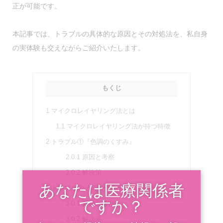
正が可能
です。
本記事では、トラブルの具体的な原因とその対処法を、私自身
の実体験も交えながらご紹介いたします。
もくじ
1
マイクロレイヤリング法とは
1.1
マイクロレイヤリング法が持つ特徴
2
トラブル①『色調のくすみ』
2.0.1
原因と考察
2.0.2
解決策
あなたは医療関係者
3
トラブル②『気泡やクラック』
ですか？
3.0.1
原因と考察
3.0.2
解決策