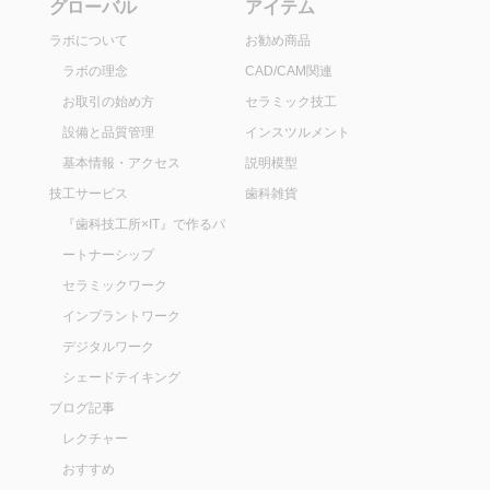
グローバル
アイテム
ラボについて
お勧め商品
ラボの理念
CAD/CAM関連
お取引の始め方
セラミック技工
設備と品質管理
インスツルメント
基本情報・アクセス
説明模型
技工サービス
歯科雑貨
『歯科技工所×IT』で作るパ
ートナーシップ
セラミックワーク
インプラントワーク
デジタルワーク
シェードテイキング
ブログ記事
レクチャー
おすすめ