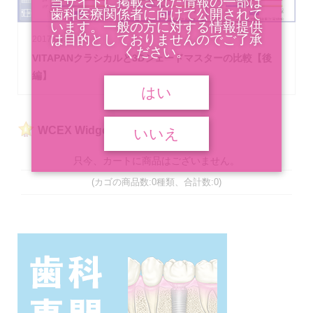
当サイトに掲載された情報の一部は
歯科医療関係者に向けて公開されて
います。一般の方に対する情報提供
は目的としておりませんのでご了承
2017.04.27
ください。
VITAPANクラシカルと3Dシェードマスターの比較【後
編】
はい
WCEX Widget Cart
いいえ
只今、カートに商品はございません。
(カゴの商品数:0種類、合計数:0)