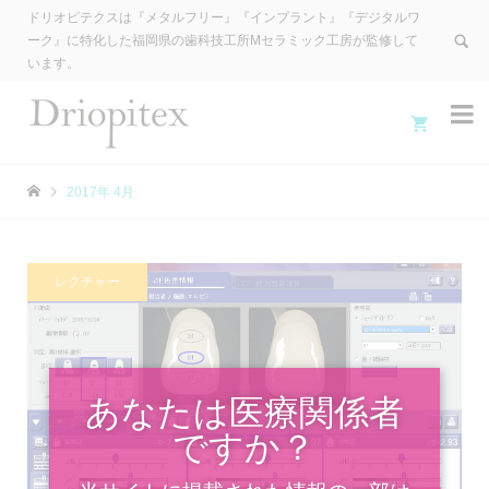
ドリオピテクスは『メタルフリー』『インプラント』『デジタルワ
ーク』に特化した福岡県の歯科技工所Mセラミック工房が監修して
います。


2017年 4月
レクチャー
あなたは医療関係者
ですか？